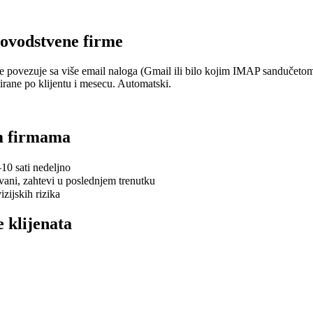
novodstvene firme
r se povezuje sa više email naloga (Gmail ili bilo kojim IMAP sandučet
irane po klijentu i mesecu. Automatski.
m firmama
–10 sati nedeljno
vani, zahtevi u poslednjem trenutku
zijskih rizika
 klijenata