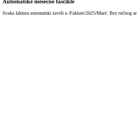
Automatske mesečne fascikle
Svaka faktura automatski završi u /Fakture/2025/Mart/. Bez ručnog arh