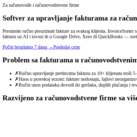
Za računovođe i računovodstvene firme
Softver za upravljanje fakturama za raču
Prestanite ručno preuzimati fakture za svakog klijenta. InvoiceSorte
fakturu uz AI i izvozi ih u Google Drive, Xero ili QuickBooks — sort
Počni besplatno 7 dana →
Pogledaj cene
Problem sa fakturama u računovodstveni
✗
Ručno upravljanje pretincima faktura za 10+ klijenata troši 5
✗
Haos u poreskoj sezoni: fakture nedostaju, fajlovi neorganizo
✗
Ručni unos podataka dovodi do grešaka, duplih plaćanja i revi
Razvijeno za računovodstvene firme sa više