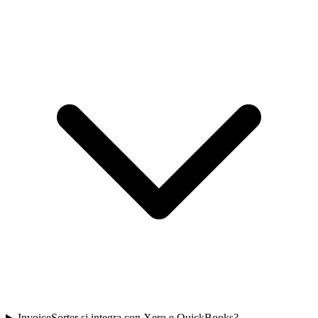
InvoiceSorter si integra con Xero e QuickBooks?