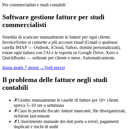
Per commercialisti e studi contabili
Software gestione fatture per studi
commercialisti
Smettila di scaricare manualmente le fatture per ogni cliente.
InvoiceSorter si connette a più account email (Gmail o qualsiasi
casella IMAP — Outlook, iCloud, Yahoo, domini personalizzati),
estrae ogni fattura con l'AI e le esporta su Google Drive, Xero o
QuickBooks — ordinate per cliente e mese. Automaticamente.
Inizia gratis 7 giorni →
Vedi prezzi
Il problema delle fatture negli studi
contabili
✗
Gestire manualmente le caselle di fatture per 10+ clienti
spreca 5–10 ore a settimana
✗
Caos in periodo fiscale: fatture mancanti, file disorganizzati,
richieste last-minute
✗
L'inserimento manuale dei dati porta a errori, pagamenti
duplicati e rischi di audit