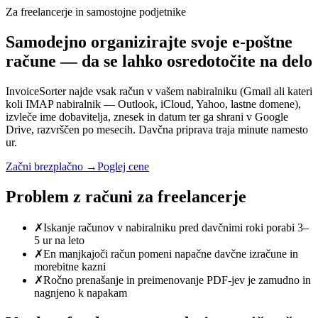
Za freelancerje in samostojne podjetnike
Samodejno organizirajte svoje e-poštne
račune — da se lahko osredotočite na delo
InvoiceSorter najde vsak račun v vašem nabiralniku (Gmail ali kateri
koli IMAP nabiralnik — Outlook, iCloud, Yahoo, lastne domene),
izvleče ime dobavitelja, znesek in datum ter ga shrani v Google
Drive, razvrščen po mesecih. Davčna priprava traja minute namesto
ur.
Začni brezplačno →
Poglej cene
Problem z računi za freelancerje
✗
Iskanje računov v nabiralniku pred davčnimi roki porabi 3–
5 ur na leto
✗
En manjkajoči račun pomeni napačne davčne izračune in
morebitne kazni
✗
Ročno prenašanje in preimenovanje PDF-jev je zamudno in
nagnjeno k napakam