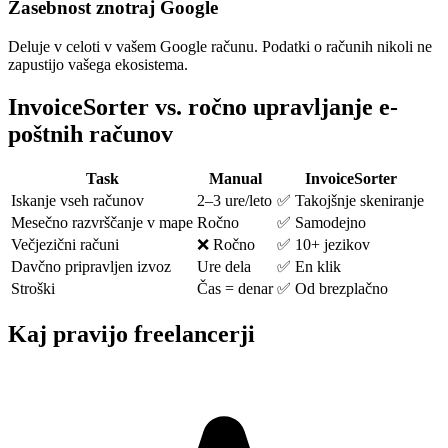
Zasebnost znotraj Google
Deluje v celoti v vašem Google računu. Podatki o računih nikoli ne
zapustijo vašega ekosistema.
InvoiceSorter vs. ročno upravljanje e-
poštnih računov
Task
Manual
InvoiceSorter
Iskanje vseh računov
2–3 ure/leto
✅ Takojšnje skeniranje
Mesečno razvrščanje v mape
Ročno
✅ Samodejno
Večjezični računi
❌ Ročno
✅ 10+ jezikov
Davčno pripravljen izvoz
Ure dela
✅ En klik
Stroški
Čas = denar
✅ Od brezplačno
Kaj pravijo freelancerji