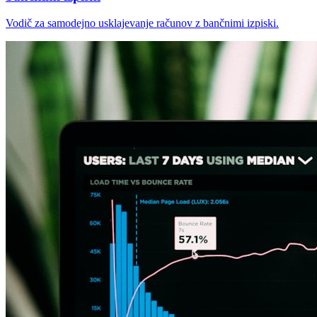
Vodič za samodejno usklajevanje računov z bančnimi izpiski.