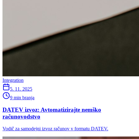
Integration
5. 11. 2025
9 min branja
DATEV izvoz: Avtomatizirajte nemško
računovodstvo
Vodič za samodejni izvoz računov v formatu DATEV.