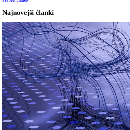
Preberi članek
Najnovejši članki