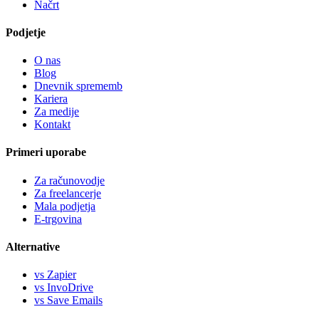
Načrt
Podjetje
O nas
Blog
Dnevnik sprememb
Kariera
Za medije
Kontakt
Primeri uporabe
Za računovodje
Za freelancerje
Mala podjetja
E-trgovina
Alternative
vs Zapier
vs InvoDrive
vs Save Emails