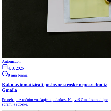
Automation
4. 3. 2026
8 min branja
Kako avtomatizirati poslovne stroške neposredno iz
Gmaila
Prenehajte z ročnim vnašanjem podatkov. Naj vaš Gmail samodejno
spremlja stroške.