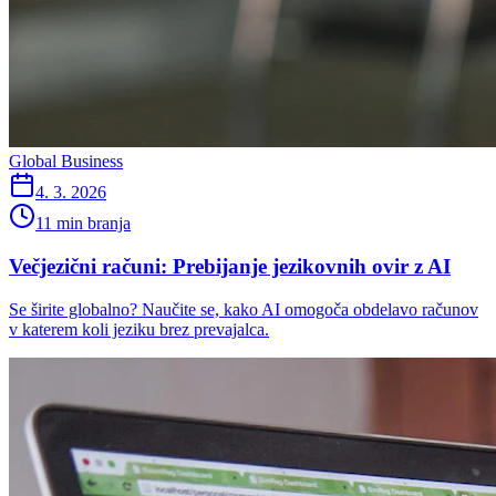
Global Business
4. 3. 2026
11 min branja
Večjezični računi: Prebijanje jezikovnih ovir z AI
Se širite globalno? Naučite se, kako AI omogoča obdelavo računov
v katerem koli jeziku brez prevajalca.