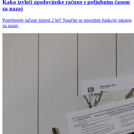
Kako izvleči zgodovinske račune s poljubnim časom
za nazaj
Potrebujete račune izpred 2 let? Naučite se uporabiti funkcijo iskanja
za nazaj.