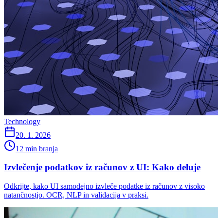
Technology
20. 1. 2026
12 min branja
Izvlečenje podatkov iz računov z UI: Kako deluje
Odkrijte, kako UI samodejno izvleče podatke iz računov z visoko
natančnostjo. OCR, NLP in validacija v praksi.