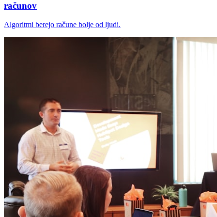
računov
Algoritmi berejo račune bolje od ljudi.