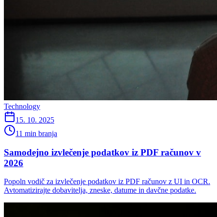
Technology
15. 10. 2025
11 min branja
Samodejno izvlečenje podatkov iz PDF računov v
2026
Popoln vodič za izvlečenje podatkov iz PDF računov z UI in OCR.
Avtomatizirajte dobavitelja, zneske, datume in davčne podatke.