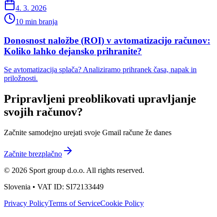
4. 3. 2026
10 min branja
Donosnost naložbe (ROI) v avtomatizacijo računov:
Koliko lahko dejansko prihranite?
Se avtomatizacija splača? Analiziramo prihranek časa, napak in
priložnosti.
Pripravljeni preoblikovati upravljanje
svojih računov?
Začnite samodejno urejati svoje Gmail račune že danes
Začnite brezplačno
© 2026 Sport group d.o.o. All rights reserved.
Slovenia • VAT ID: SI72133449
Privacy Policy
Terms of Service
Cookie Policy