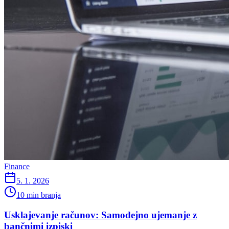
Finance
5. 1. 2026
10 min branja
Usklajevanje računov: Samodejno ujemanje z
bančnimi izpiski