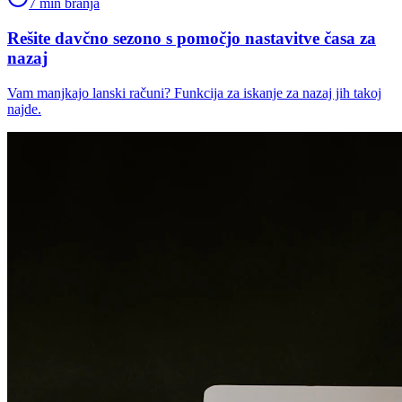
7 min branja
Rešite davčno sezono s pomočjo nastavitve časa za
nazaj
Vam manjkajo lanski računi? Funkcija za iskanje za nazaj jih takoj
najde.